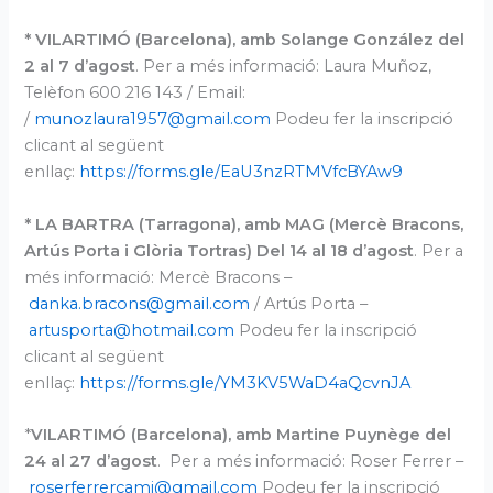
* VILARTIMÓ (Barcelona), amb Solange González
del
2 al 7 d’agost
. Per a més informació: Laura Muñoz,
Telèfon 600 216 143 / Email:
/
munozlaura1957@gmail.com
Podeu fer la inscripció
clicant al següent
enllaç:
https://forms.gle/EaU3nzRTMVfcBYAw9
* LA BARTRA (Tarragona), amb MAG (Mercè Bracons,
Artús Porta i Glòria Tortras)
Del 14 al 18 d’agost
. Per a
més informació: Mercè Bracons –
danka.bracons@gmail.com
/ Artús Porta –
artusporta@hotmail.com
Podeu fer la inscripció
clicant al següent
enllaç:
https://forms.gle/YM3KV5WaD4aQcvnJA
*
VILARTIMÓ (Barcelona)
, amb Martine Puynège d
el
24 al 27 d’agost
. Per a més informació: Roser Ferrer –
roserferrercami@gmail.com
Podeu fer la inscripció