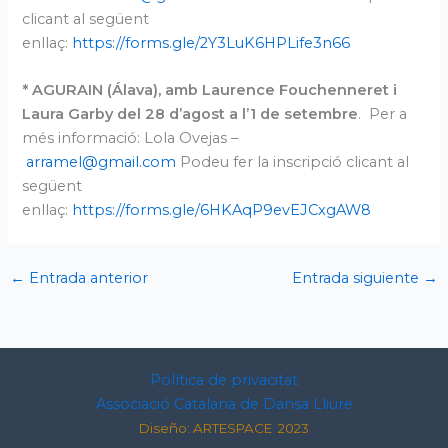
clicant al següent
enllaç:
https://forms.gle/2Y3LuK6HPLife3n66
* AGURAIN (Álava), amb Laurence Fouchenneret i
Laura Garby
del 28 d’agost a l’1 de setembre
. Per a
més informació: Lola Ovejas –
arramel@gmail.com
Podeu fer la inscripció clicant al
següent
enllaç:
https://forms.gle/6HKAqP9evEJCxgAW8
←
Entrada anterior
Entrada siguiente
→
Política de privacitat
Associació Catalana de Dansa Lliure
Diseño: ARTESPACE
2023