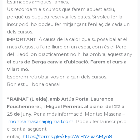
Estimades amigues i amics,
Us recordem els cursos que farem aquest estiu,
perquè us pugueu reservar les dates. Si voleu fer la
inscripció, ho podeu fer mitjançant l’enllaç de cada un
dels cursos.
IMPORTANT
: A causa de la calor que suposa ballar el
mes d’agost a l’aire lliure en un espai, com és el Parc
del Lledó, on pràcticament no hi ha ombra, aquest any
el curs de Berga canvia d’ubicació
.
Farem el curs a
Vilartimó.
Esperem retrobar-vos en algun dels cursos.
Bon estiu i bona dansa!!
* RAIMAT (Lleida), amb Artús Porta, Laurence
Fouchenneret, i Miguel Ferreras al piano
del 22 al
25 de juny
. Per a més informació: Montse Masana –
montsemasana@gmail.com
Podeu fer la inscripció
clicant al següent
enllaç:
https://forms.gle/xEyoWcHY2uiaAMyn8