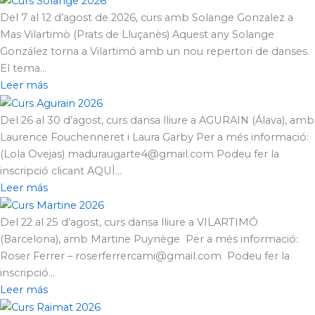
Del 7 al 12 d’agost de 2026, curs amb Solange Gonzalez a
Mas Vilartimò (Prats de Lluçanès) Aquest any Solange
González torna a Vilartimó amb un nou repertori de danses.
El tema...
Leer más
Del 26 al 30 d’agost, curs dansa lliure a AGURAIN (Álava), amb
Laurence Fouchenneret i Laura Garby Per a més informació:
(Lola Ovejas) maduraugarte4@gmail.com Podeu fer la
inscripció clicant AQUÌ...
Leer más
Del 22 al 25 d’agost, curs dansa lliure a VILARTIMÓ
(Barcelona), amb Martine Puynège Per a més informació:
Roser Ferrer – roserferrercami@gmail.com Podeu fer la
inscripció...
Leer más