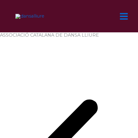
Ir
al
contenido
ASSOCIACIÓ CATALANA DE DANSA LLIURE